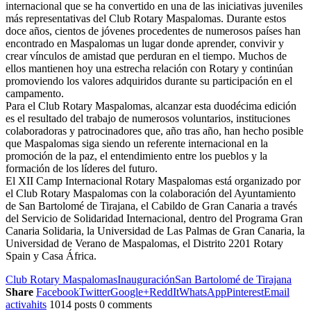
internacional que se ha convertido en una de las iniciativas juveniles
más representativas del Club Rotary Maspalomas. Durante estos
doce años, cientos de jóvenes procedentes de numerosos países han
encontrado en Maspalomas un lugar donde aprender, convivir y
crear vínculos de amistad que perduran en el tiempo. Muchos de
ellos mantienen hoy una estrecha relación con Rotary y continúan
promoviendo los valores adquiridos durante su participación en el
campamento.
Para el Club Rotary Maspalomas, alcanzar esta duodécima edición
es el resultado del trabajo de numerosos voluntarios, instituciones
colaboradoras y patrocinadores que, año tras año, han hecho posible
que Maspalomas siga siendo un referente internacional en la
promoción de la paz, el entendimiento entre los pueblos y la
formación de los líderes del futuro.
El XII Camp Internacional Rotary Maspalomas está organizado por
el Club Rotary Maspalomas con la colaboración del Ayuntamiento
de San Bartolomé de Tirajana, el Cabildo de Gran Canaria a través
del Servicio de Solidaridad Internacional, dentro del Programa Gran
Canaria Solidaria, la Universidad de Las Palmas de Gran Canaria, la
Universidad de Verano de Maspalomas, el Distrito 2201 Rotary
Spain y Casa África.
Club Rotary Maspalomas
Inauguración
San Bartolomé de Tirajana
Share
Facebook
Twitter
Google+
ReddIt
WhatsApp
Pinterest
Email
activahits
1014 posts
0 comments