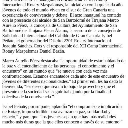
Internacional Rotary Maspalomas, la iniciativa con la que cada año
jóvenes de todo el mundo viven en el sur de Gran Canaria una
experiencia de convivencia y debate. El acto inaugural ha contado
con la presencia del alcalde de San Bartolomé de Tirajana Marco
Aurelio Pérez, la concejala de Cultura del Ayuntamiento de San
Bartolomé de Tirajana Elena Álamo, la asesora de la consejería de
Solidaridad Internacional del Cabildo de Gran Canaria Isabel
Peñate, el gobernador del Distrito 2201 Rotary Internacional
Joaquín Sánchez Cots y el responsable del XII Camp Internacional
Rotary Maspalomas Daniel Bazán.
Marco Aurelio Pérez destacaba “la oportunidad de estar hablando de
la paz y el entendimiento de las personas, el conocimiento y el
encuentro” en un mundo que “se mueve con cada vez más
confrontaciones. Estamos encantados cada año de este encuentro de
jóvenes de diferentes nacionalidades.” El primer edil les ha dado la
bienvenida, “les deseo que sea un trabajo de provecho y que el
presente de la sociedad sea seguir trabajando por la finalidad
colectiva de la convivencia.”
Isabel Peñate, por su parte, aplaudía “el compromiso e implicación
de Rotary, imprescindible para avanzar en paz, solidaridad y
respeto,” y para que “los jóvenes sepan que hay más realidades
mucho más duras que la que ellos conocen a través de su entorno.”