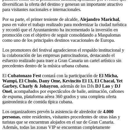
diversifican la oferta del destino y generan un importante atractivo
para visitantes nacionales e internacionales.
Por su parte, el primer teniente de alcalde,
Alejandro Marichal
,
puso en valor el trabajo realizado para modernizar la ciudad turística
y recordó que el Ayuntamiento ha incrementado la inversión en
promoción con el objetivo de seguir consolidando a Maspalomas
como uno de los principales destinos vacacionales de Europa.
Los promotores del festival agradecieron el respaldo institucional y
la colaboración de las empresas patrocinadoras, destacando el
esfuerzo realizado para traer a Gran Canaria un cartel artístico sin
precedentes dentro de la música urbana cubana.
El
Cubatonazo Fest
contará con la participación de
El Micha,
Wampi, El Chulo, Dany Ome, Kevincito El 13, El Chacal, Yet
Garbey, Charly & Johayron
, además de los DJs
DJ Lao
y
DJ
Onel
, acompañados por espectáculos de baile, animación, cañones
de espuma, plataforma aérea 360 grados y una completa oferta
gastronómica de comida típica cubana.
Los organizadores prevén la asistencia de alrededor de
4.000
personas
, entre residentes, visitantes procedentes de otras islas y
turistas que se encuentran alojados en el sur de Gran Canaria.
Además, todas las zonas VIP se encuentran completamente