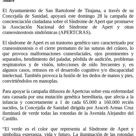
Share
El Ayuntamiento de San Bartolomé de Tirajana, a través de su
Concejalía de Sanidad, apoyará este domingo 28 la campaña de
concienciación ciudadana sobre el Síndrome de Apert que promueve
la Asociación Nacional del Síndrome de Apert y otras
craneosinostosis sindrómicas (APERTCRAS).
El síndrome de Apert es un
trastorno genético raro caracterizado por
craneosinostosis o el cierre prematuro de las suturas del cráneo, lo
que provoca malformaciones craneofaciales, ojos prominentes y
separados, hendimiento del paladar, pérdida de audición, problemas
respiratorios y de visión, infecciones de oído frecuentes y, en
algunos casos, retrasos en el desarrollo cognitivo y/o discapacidad
intelectual. También provoca la fusión de los dedos de manos y pies,
convirtiéndolos en manoplas.
Para apoyar la campaña difusora de Apertcras sobre esta enfermedad
rara causada por una mutación genética hereditaria, que afecta a la
infancia y concretamente a 1 de cada 65.000 a 160.000 recién
nacidos, la Concejalía de Sanidad dirigida por Araceli Armas Cruz
iluminará de verde todas las rotondas de la Avenida Alejandro del
Castillo.
“
El verde es el color que representa al Síndrome de Apert y
simboliza esperanza, vida y futuro. La iluminación de las rotondas