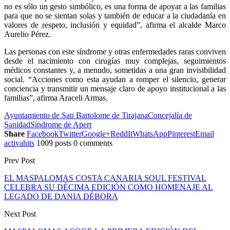
no es sólo un gesto simbólico, es una forma de apoyar a las familias
para que no se sientan solas y también de educar a la ciudadanía en
valores de respeto, inclusión y equidad”, afirma el alcalde Marco
Aurelio Pérez.
Las personas con este síndrome y otras enfermedades raras conviven
desde el nacimiento con cirugías muy complejas, seguimientos
médicos constantes y, a menudo, sometidas a una gran invisibilidad
social. “Acciones como esta ayudan a romper el silencio, generar
conciencia y transmitir un mensaje claro de apoyo institucional a las
familias”, afirma Araceli Armas.
Ayuntamiento de San Bartolome de Tirajana
Concejalía de
Sanidad
Síndrome de Apert
Share
Facebook
Twitter
Google+
ReddIt
WhatsApp
Pinterest
Email
activahits
1009 posts
0 comments
Prev Post
EL MASPALOMAS COSTA CANARIA SOUL FESTIVAL
CELEBRA SU DÉCIMA EDICIÓN COMO HOMENAJE AL
LEGADO DE DANIA DÉBORA
Next Post