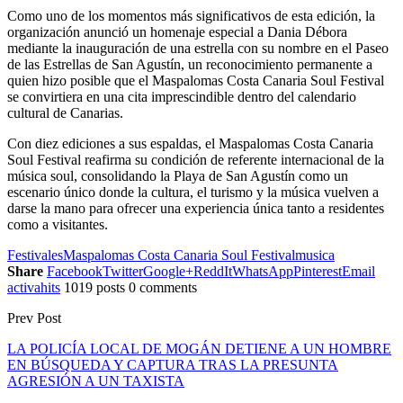
Como uno de los momentos más significativos de esta edición, la
organización anunció un homenaje especial a Dania Débora
mediante la inauguración de una estrella con su nombre en el Paseo
de las Estrellas de San Agustín, un reconocimiento permanente a
quien hizo posible que el Maspalomas Costa Canaria Soul Festival
se convirtiera en una cita imprescindible dentro del calendario
cultural de Canarias.
Con diez ediciones a sus espaldas, el Maspalomas Costa Canaria
Soul Festival reafirma su condición de referente internacional de la
música soul, consolidando la Playa de San Agustín como un
escenario único donde la cultura, el turismo y la música vuelven a
darse la mano para ofrecer una experiencia única tanto a residentes
como a visitantes.
Festivales
Maspalomas Costa Canaria Soul Festival
musica
Share
Facebook
Twitter
Google+
ReddIt
WhatsApp
Pinterest
Email
activahits
1019 posts
0 comments
Prev Post
LA POLICÍA LOCAL DE MOGÁN DETIENE A UN HOMBRE
EN BÚSQUEDA Y CAPTURA TRAS LA PRESUNTA
AGRESIÓN A UN TAXISTA