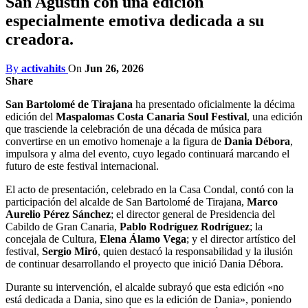
San Agustín con una edición
especialmente emotiva dedicada a su
creadora.
By
activahits
On
Jun 26, 2026
Share
San Bartolomé de Tirajana
ha presentado oficialmente la décima
edición del
Maspalomas Costa Canaria Soul Festival
, una edición
que trasciende la celebración de una década de música para
convertirse en un emotivo homenaje a la figura de
Dania Débora
,
impulsora y alma del evento, cuyo legado continuará marcando el
futuro de este festival internacional.
El acto de presentación, celebrado en la Casa Condal, contó con la
participación del alcalde de San Bartolomé de Tirajana,
Marco
Aurelio Pérez Sánchez
; el director general de Presidencia del
Cabildo de Gran Canaria,
Pablo Rodríguez Rodríguez
; la
concejala de Cultura,
Elena Álamo Vega
; y el director artístico del
festival,
Sergio Miró
, quien destacó la responsabilidad y la ilusión
de continuar desarrollando el proyecto que inició Dania Débora.
Durante su intervención, el alcalde subrayó que esta edición «no
está dedicada a Dania, sino que es la edición de Dania», poniendo