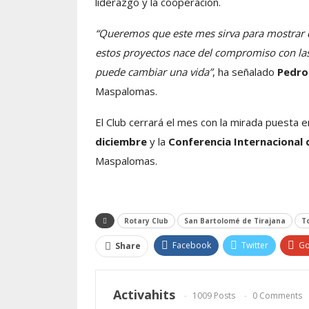
liderazgo y la cooperación.
“Queremos que este mes sirva para mostrar q
estos proyectos nace del compromiso con las
puede cambiar una vida”
, ha señalado
Pedro
Maspalomas.
El Club cerrará el mes con la mirada puesta e
diciembre
y la
Conferencia Internacional d
Maspalomas.
Rotary Club
San Bartolomé de Tirajana
T
Facebook
Twitter
Go
Share
Activahits
1009 Posts
0 Comments