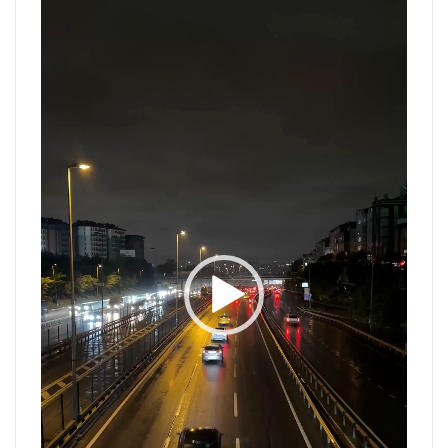
de
vídeo