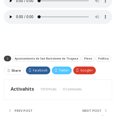
Ayuntamiento de San Bartolome de Tirajana
Pleno
Política
Facebook
Twitter
Google+
Share
ReddIt
WhatsApp
Pinterest
Activahits
1019 Posts
0 Comments
Email
PREV POST
NEXT POST