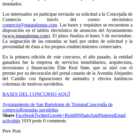
instalados.
Los interesados en participar enviarán su solicitud a la Concejalía de
Comercio a través del correo electrónico
comercio@maspalomas.com
.
Las bases y requisitos se encuentran a
disposición en el tablón electrónico de anuncios del Ayuntamiento
(
www.maspalomas.com
).
El plazo finaliza el lunes 3 de noviembre.
La asignación de las rotondas se hará por orden de solicitud y la
proximidad de éstas a los propios establecimientos comerciales.
En la primera edición de este concurso, el año pasado, la entidad
ganadora fue la empresa de servicios inmobiliarios, arquitectura,
inversiones y financiación Élite Real State, que se alzó con el
premio por su decoración del portal canario de la Avenida Alejandro
del Castillo con figuraciones de animales y efectos lumínicos
coloristas de motivos navideños.
BASES DEL CONCURSO AQUÍ
Ayuntamiento de San Bartolome de Tirajana
Concejalía de
comercio
Rotondas navideñas
Share
Facebook
Twitter
Google+
ReddIt
WhatsApp
Pinterest
Email
activahits
1019 posts
0 comments
Prev Post