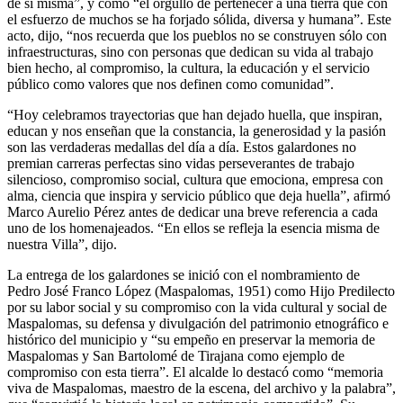
de sí misma”, y como “el orgullo de pertenecer a una tierra que con
el esfuerzo de muchos se ha forjado sólida, diversa y humana”. Este
acto, dijo, “nos recuerda que los pueblos no se construyen sólo con
infraestructuras, sino con personas que dedican su vida al trabajo
bien hecho, al compromiso, la cultura, la educación y el servicio
público como valores que nos definen como comunidad”.
“Hoy celebramos trayectorias que han dejado huella, que inspiran,
educan y nos enseñan que la constancia, la generosidad y la pasión
son las verdaderas medallas del día a día. Estos galardones no
premian carreras perfectas sino vidas perseverantes de trabajo
silencioso, compromiso social, cultura que emociona, empresa con
alma, ciencia que inspira y servicio público que deja huella”, afirmó
Marco Aurelio Pérez antes de dedicar una breve referencia a cada
uno de los homenajeados. “En ellos se refleja la esencia misma de
nuestra Villa”, dijo.
La entrega de los galardones se inició con el nombramiento de
Pedro José Franco López (Maspalomas, 1951) como Hijo Predilecto
por su labor social y su compromiso con la vida cultural y social de
Maspalomas, su defensa y divulgación del patrimonio etnográfico e
histórico del municipio y “su empeño en preservar la memoria de
Maspalomas y San Bartolomé de Tirajana como ejemplo de
compromiso con esta tierra”. El alcalde lo destacó como “memoria
viva de Maspalomas, maestro de la escena, del archivo y la palabra”,