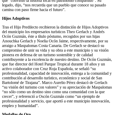
que “convirtió la historia local en patrimonio compartido”. Su
legado, dijo, “nos recuerda que un pueblo que conoce su pasado
camina con paso firme hacia el futuro”.
Hijos Adoptivos
Tras el Hijo Predilecto recibieron la distinción de Hijos Adoptivos
del municipio los empresarios turísticos Theo Gerlach y Andrés
Ocón Guzmán, éste a título póstumo, recogidos por sus hijas
Anouchka Gerlach y Noelia Ocón Jaime, respectivamente, por su
arraigo a Maspalomas Costa Canaria. De Gerlach se destacó su
compromiso de unir su vida y su obra a este municipio y su visión
pionera en defensa de un turismo sostenible y de calidad
contribuyente a la excelencia de nuestro destino. De Ocón Guzmán,
que fue director del Hotel Parque Tropical durante 18 años y un
activo colaborador con Cruz Roja Española, se señaló “su
profesionalidad, capacidad de innovación, entrega a la comunidad y
contribución al desarrollo turístico, económico y social de San
Bartolomé de Tirajana”. Marco Aurelio Pérez destacó de Gerlach
“su visión del turismo con valores” y su apreciación de Maspalomas
“no sólo como un destino sino como una comunidad con la que
crecer”, y referenció a Oscón Guzmán como “un ejemplo de
profesionalidad y servicio, que aportó a este municipio innovación,
empleo y humanidad”.
Medallas de Oro