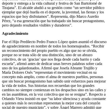
deporte y entrega a la vida cultural y festiva de San Bartolomé de
Tirajana”. El alcalde aludió a su gestión como “un servidor público
ejemplar que dejó huella en el deporte, la juventud, las fiestas y los
espacios que hoy disfrutamos”. Representa, dijo Marco Aurelio
Pérez, “a esa generación que ha trabajado sin buscar protagonismo,
pero dejando resultados visibles y duraderos”.
Agradecimiento
Fue el Hijo Predilecto Pedro Franco López quien asumió el discurso
de agradecimiento en nombre de todos los homenajeados. “Recibir
un reconocimiento del propio pueblo es algo que no se olvida,
porque no se trata sólo de una distinción, sino de un abrazo
colectivo, de un ‘gracias’ que nos llega desde cada barrio y cada
escuela”, afirmó antes de dedicar unas breves palabras sobre cada
uno de los galardonados. Afirmó que Josefa Abrante Trujillo y
María Dolores Osés “representan el movimiento vecinal en su
concepto más amplio, como el alma de nuestros pueblos, personas
que sin buscar protagonismo han sabido unir esfuerzos para mejorar
la vida de todos. Sus historias nos recuerdan que los grandes
cambios no siempre comienzan en los despachos sino en las calles y
en las asambleas, en la voz colectiva que no se resigna”. Respecto a
Orlando Viera insistió en que “su labor silenciosa y ayuda constante
a quienes más lo necesitan representan la mejor cara del corazón
social de nuestro municipio”, y sobre Ángel Marrero admitió que