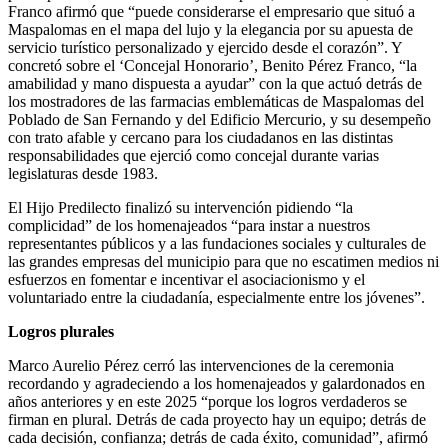
Franco afirmó que “puede considerarse el empresario que situó a
Maspalomas en el mapa del lujo y la elegancia por su apuesta de
servicio turístico personalizado y ejercido desde el corazón”. Y
concretó sobre el ‘Concejal Honorario’, Benito Pérez Franco, “la
amabilidad y mano dispuesta a ayudar” con la que actuó detrás de
los mostradores de las farmacias emblemáticas de Maspalomas del
Poblado de San Fernando y del Edificio Mercurio, y su desempeño
con trato afable y cercano para los ciudadanos en las distintas
responsabilidades que ejerció como concejal durante varias
legislaturas desde 1983.
El Hijo Predilecto finalizó su intervención pidiendo “la
complicidad” de los homenajeados “para instar a nuestros
representantes públicos y a las fundaciones sociales y culturales de
las grandes empresas del municipio para que no escatimen medios ni
esfuerzos en fomentar e incentivar el asociacionismo y el
voluntariado entre la ciudadanía, especialmente entre los jóvenes”.
Logros plurales
Marco Aurelio Pérez cerró las intervenciones de la ceremonia
recordando y agradeciendo a los homenajeados y galardonados en
años anteriores y en este 2025 “porque los logros verdaderos se
firman en plural. Detrás de cada proyecto hay un equipo; detrás de
cada decisión, confianza; detrás de cada éxito, comunidad”, afirmó