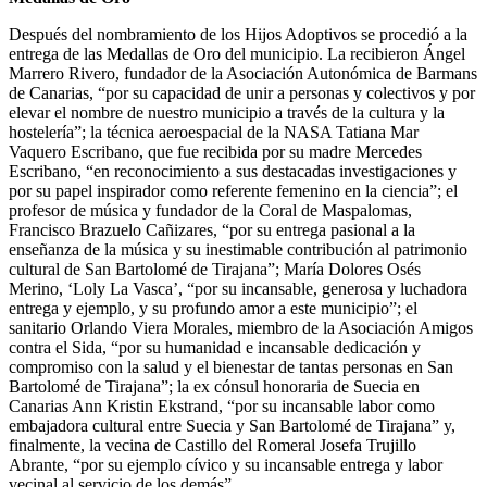
Después del nombramiento de los Hijos Adoptivos se procedió a la
entrega de las Medallas de Oro del municipio. La recibieron Ángel
Marrero Rivero, fundador de la Asociación Autonómica de Barmans
de Canarias, “por su capacidad de unir a personas y colectivos y por
elevar el nombre de nuestro municipio a través de la cultura y la
hostelería”; la técnica aeroespacial de la NASA Tatiana Mar
Vaquero Escribano, que fue recibida por su madre Mercedes
Escribano, “en reconocimiento a sus destacadas investigaciones y
por su papel inspirador como referente femenino en la ciencia”; el
profesor de música y fundador de la Coral de Maspalomas,
Francisco Brazuelo Cañizares, “por su entrega pasional a la
enseñanza de la música y su inestimable contribución al patrimonio
cultural de San Bartolomé de Tirajana”; María Dolores Osés
Merino, ‘Loly La Vasca’, “por su incansable, generosa y luchadora
entrega y ejemplo, y su profundo amor a este municipio”; el
sanitario Orlando Viera Morales, miembro de la Asociación Amigos
contra el Sida, “por su humanidad e incansable dedicación y
compromiso con la salud y el bienestar de tantas personas en San
Bartolomé de Tirajana”; la ex cónsul honoraria de Suecia en
Canarias Ann Kristin Ekstrand, “por su incansable labor como
embajadora cultural entre Suecia y San Bartolomé de Tirajana” y,
finalmente, la vecina de Castillo del Romeral Josefa Trujillo
Abrante, “por su ejemplo cívico y su incansable entrega y labor
vecinal al servicio de los demás”.