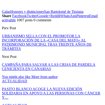
Galas
Honores y distinciones
San Bartolomé de Tirajana
Share
Facebook
Twitter
Google+
ReddIt
WhatsApp
Pinterest
Email
activahits
1007 posts
0 comments
Prev Post
URBANISMO SELLA CON EL PROMOTOR LA
INCORPORACIÓN DE LA «CASA DEL MATO» AL
PATRIMONIO MUNICIPAL TRAS TREINTE AÑOS DE
TRÁMITES
Next Post
CAMPAÑA PARA SALVAR A LAS CRIAS DE PARDELA
CENICIENTA EN CANARIAS
You might also like
More from author
ACTUALIDAD
PASITO BLANCO ACOGE LA NUEVA EDICIÓN
SOLIDARIA EN APOYO A LAS PERSONAS CON CÁNCER
Y…