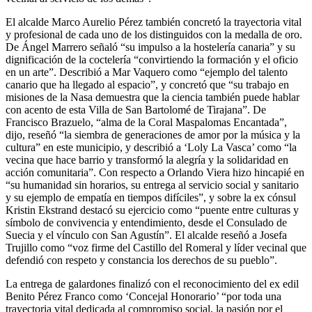
El alcalde Marco Aurelio Pérez también concretó la trayectoria vital
y profesional de cada uno de los distinguidos con la medalla de oro.
De Ángel Marrero señaló “su impulso a la hostelería canaria” y su
dignificación de la coctelería “convirtiendo la formación y el oficio
en un arte”. Describió a Mar Vaquero como “ejemplo del talento
canario que ha llegado al espacio”, y concretó que “su trabajo en
misiones de la Nasa demuestra que la ciencia también puede hablar
con acento de esta Villa de San Bartolomé de Tirajana”. De
Francisco Brazuelo, “alma de la Coral Maspalomas Encantada”,
dijo, reseñó “la siembra de generaciones de amor por la música y la
cultura” en este municipio, y describió a ‘Loly La Vasca’ como “la
vecina que hace barrio y transformó la alegría y la solidaridad en
acción comunitaria”. Con respecto a Orlando Viera hizo hincapié en
“su humanidad sin horarios, su entrega al servicio social y sanitario
y su ejemplo de empatía en tiempos difíciles”, y sobre la ex cónsul
Kristin Ekstrand destacó su ejercicio como “puente entre culturas y
símbolo de convivencia y entendimiento, desde el Consulado de
Suecia y el vínculo con San Agustín”. El alcalde reseñó a Josefa
Trujillo como “voz firme del Castillo del Romeral y líder vecinal que
defendió con respeto y constancia los derechos de su pueblo”.
La entrega de galardones finalizó con el reconocimiento del ex edil
Benito Pérez Franco como ‘Concejal Honorario’ “por toda una
trayectoria vital dedicada al compromiso social, la pasión por el