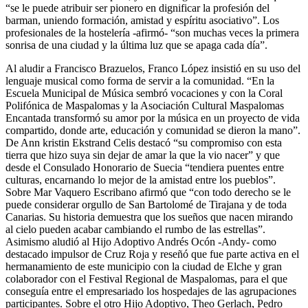
“se le puede atribuir ser pionero en dignificar la profesión del
barman, uniendo formación, amistad y espíritu asociativo”. Los
profesionales de la hostelería -afirmó- “son muchas veces la primera
sonrisa de una ciudad y la última luz que se apaga cada día”.
Al aludir a Francisco Brazuelos, Franco López insistió en su uso del
lenguaje musical como forma de servir a la comunidad. “En la
Escuela Municipal de Música sembró vocaciones y con la Coral
Polifónica de Maspalomas y la Asociación Cultural Maspalomas
Encantada transformó su amor por la música en un proyecto de vida
compartido, donde arte, educación y comunidad se dieron la mano”.
De Ann kristin Ekstrand Celis destacó “su compromiso con esta
tierra que hizo suya sin dejar de amar la que la vio nacer” y que
desde el Consulado Honorario de Suecia “tendiera puentes entre
culturas, encarnando lo mejor de la amistad entre los pueblos”.
Sobre Mar Vaquero Escribano afirmó que “con todo derecho se le
puede considerar orgullo de San Bartolomé de Tirajana y de toda
Canarias. Su historia demuestra que los sueños que nacen mirando
al cielo pueden acabar cambiando el rumbo de las estrellas”.
Asimismo aludió al Hijo Adoptivo Andrés Ocón -Andy- como
destacado impulsor de Cruz Roja y reseñó que fue parte activa en el
hermanamiento de este municipio con la ciudad de Elche y gran
colaborador con el Festival Regional de Maspalomas, para el que
conseguía entre el empresariado los hospedajes de las agrupaciones
participantes. Sobre el otro Hijo Adoptivo, Theo Gerlach, Pedro