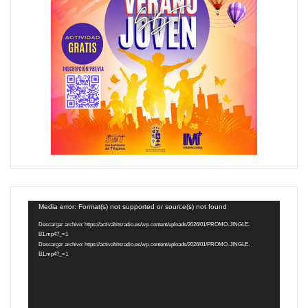
Reproductor
Media error: Format(s) not supported or source(s) not found
de
Descargar archivo: https://activahitsradio.es/wp-content/uploads/2026/01/PROMO-JINGLE-
B1.mp4?_=1
vídeo
Descargar archivo: https://activahitsradio.es/wp-content/uploads/2026/01/PROMO-JINGLE-
B1.mp4?_=1