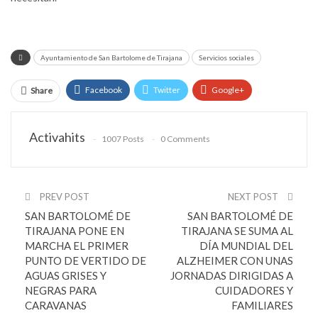
Ayuntamiento de San Bartolome de Tirajana
Servicios sociales
Facebook
Twitter
Google+
Share
ReddIt
WhatsApp
Pinterest
Activahits
1007 Posts
0 Comments
Email
PREV POST
NEXT POST
SAN BARTOLOMÉ DE
SAN BARTOLOMÉ DE
TIRAJANA PONE EN
TIRAJANA SE SUMA AL
MARCHA EL PRIMER
DÍA MUNDIAL DEL
PUNTO DE VERTIDO DE
ALZHEIMER CON UNAS
AGUAS GRISES Y
JORNADAS DIRIGIDAS A
NEGRAS PARA
CUIDADORES Y
CARAVANAS
FAMILIARES