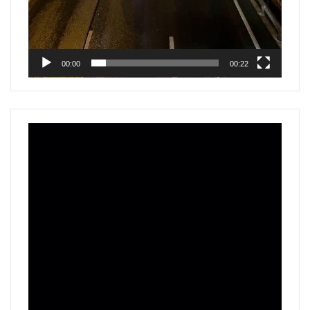
00:00
00:22
Reproductor
de
vídeo