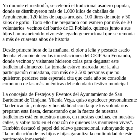
Ya durante el mediodía, se celebró el tradicional asadero popular,
donde se distribuyeron más de 1.000 kilos de caballas de
Arguineguín, 120 kilos de papas arrugás, 100 litros de mojo y 50
kilos de gofio. Todo ello fue preparado con esmero por más de 30
voluntarios, vecinos del barrio de El Poblado, quienes junto a sus
hijos han manetenido vivo este legado generacional que se remonta
a más de cuarenta años de historia.
Desde primera hora de la mañana, el olor a leña y pescado asado
llenaba el ambiente en las inmediaciones del CEIP San Fernando,
donde vecinos y visitantes hicieron colas para degustar este
tradicional almuerzo. La jornada estuvo marcada por la alta
participación ciudadana, con más de 2.500 personas que no
quisieron perderse esta esperada cita que cada año se consolida
como una de las más auténticas del calendario festivo municipal.
La concejala de Festejos y Eventos del Ayuntamiento de San
Bartolomé de Tirajana, Yilenia Vega, quiso agradecer personalmente
“la dedicación, entrega y hospitalidad con la que los voluntarios
preparan esta fiesta, demostrando que la fuerza de nuestras
tradiciones está en nuestras manos, en nuestras cocinas, en nuestras
calles, y sobre todo en el corazón de quienes las mantienen vivas”.
También destacó el papel del relevo generacional, subrayando que
“la implicación de los hijos e hijas garantiza la continuidad de este
patrimonio inmaterial”.