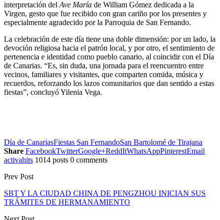
interpretación del
Ave María
de William Gómez dedicada a la
Virgen, gesto que fue recibido con gran cariño por los presentes y
especialmente agradecido por la Parroquia de San Fernando.
La celebración de este día tiene una doble dimensión: por un lado, la
devoción religiosa hacia el patrón local, y por otro, el sentimiento de
pertenencia e identidad como pueblo canario, al coincidir con el Día
de Canarias. “Es, sin duda, una jornada para el reencuentro entre
vecinos, familiares y visitantes, que comparten comida, música y
recuerdos, reforzando los lazos comunitarios que dan sentido a estas
fiestas”, concluyó Yilenia Vega.
Día de Canarias
Fiestas San Fernando
San Bartolomé de Tirajana
Share
Facebook
Twitter
Google+
ReddIt
WhatsApp
Pinterest
Email
activahits
1014 posts
0 comments
Prev Post
SBT Y LA CIUDAD CHINA DE PENGZHOU INICIAN SUS
TRÁMITES DE HERMANAMIENTO
Next Post