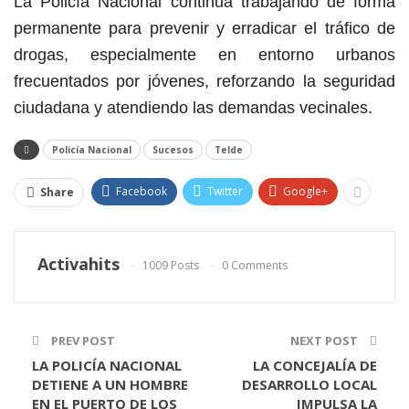
La Policía Nacional continua trabajando de forma
permanente para prevenir y erradicar el tráfico de
drogas, especialmente en entorno urbanos
frecuentados por jóvenes, reforzando la seguridad
ciudadana y atendiendo las demandas vecinales.
Policía Nacional
Sucesos
Telde
Facebook
Twitter
Google+
Share
Activahits
1009 Posts
0 Comments
PREV POST
NEXT POST
LA POLICÍA NACIONAL
LA CONCEJALÍA DE
DETIENE A UN HOMBRE
DESARROLLO LOCAL
EN EL PUERTO DE LOS
IMPULSA LA