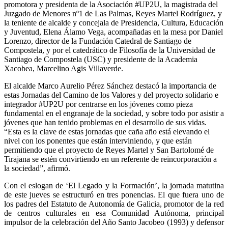
promotora y presidenta de la Asociación #UP2U, la magistrada del
Juzgado de Menores nº1 de Las Palmas, Reyes Martel Rodríguez, y
la teniente de alcalde y concejala de Presidencia, Cultura, Educación
y Juventud, Elena Álamo Vega, acompañadas en la mesa por Daniel
Lorenzo, director de la Fundación Catedral de Santiago de
Compostela, y por el catedrático de Filosofía de la Universidad de
Santiago de Compostela (USC) y presidente de la Academia
Xacobea, Marcelino Agis Villaverde.
El alcalde Marco Aurelio Pérez Sánchez destacó la importancia de
estas Jornadas del Camino de los Valores y del proyecto solidario e
integrador #UP2U por centrarse en los jóvenes como pieza
fundamental en el engranaje de la sociedad, y sobre todo por asistir a
jóvenes que han tenido problemas en el desarrollo de sus vidas.
“Esta es la clave de estas jornadas que caña año está elevando el
nivel con los ponentes que están interviniendo, y que están
permitiendo que el proyecto de Reyes Martel y San Bartolomé de
Tirajana se estén convirtiendo en un referente de reincorporación a
la sociedad”, afirmó.
Con el eslogan de ‘El Legado y la Formación’, la jornada matutina
de este jueves se estructuró en tres ponencias. El que fuera uno de
los padres del Estatuto de Autonomía de Galicia, promotor de la red
de centros culturales en esa Comunidad Autónoma, principal
impulsor de la celebración del Año Santo Jacobeo (1993) y defensor