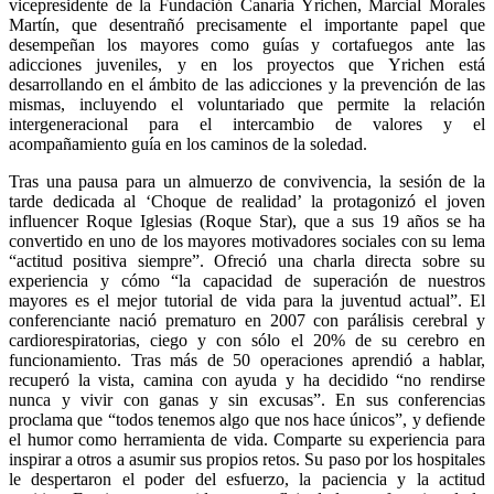
vicepresidente de la Fundación Canaria Yrichen, Marcial Morales
Martín, que desentrañó precisamente el importante papel que
desempeñan los mayores como guías y cortafuegos ante las
adicciones juveniles, y en los proyectos que Yrichen está
desarrollando en el ámbito de las adicciones y la prevención de las
mismas, incluyendo el voluntariado que permite la relación
intergeneracional para el intercambio de valores y el
acompañamiento guía en los caminos de la soledad.
Tras una pausa para un almuerzo de convivencia, la sesión de la
tarde dedicada al ‘Choque de realidad’ la protagonizó el joven
influencer Roque Iglesias (Roque Star), que a sus 19 años se ha
convertido en uno de los mayores motivadores sociales con su lema
“actitud positiva siempre”. Ofreció una charla directa sobre su
experiencia y cómo “la capacidad de superación de nuestros
mayores es el mejor tutorial de vida para la juventud actual”. El
conferenciante nació prematuro en 2007 con parálisis cerebral y
cardiorespiratorias, ciego y con sólo el 20% de su cerebro en
funcionamiento. Tras más de 50 operaciones aprendió a hablar,
recuperó la vista, camina con ayuda y ha decidido “no rendirse
nunca y vivir con ganas y sin excusas”. En sus conferencias
proclama que “todos tenemos algo que nos hace únicos”, y defiende
el humor como herramienta de vida. Comparte su experiencia para
inspirar a otros a asumir sus propios retos. Su paso por los hospitales
le despertaron el poder del esfuerzo, la paciencia y la actitud