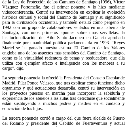
de la Ley de Protección de los Caminos de Santiago (1996), Víctor
Vázquez Portomeñe, fue el primer ponente y lo hizo mediante
videoconferencia. Centró su intervención en explicar la evolución
histórica cultural y social del Camino de Santiago y su significado
para la civilización occidental, y también detalló cómo pergeñó en
1992 con un grupo de colaboradores sentados en una taberna de
Santiago, con unos primeros apuntes sobre unas servilletas, la
institucionalización del Año Santo Jacobeo en Galicia aprobada
finalmente por unanimidad política parlamentaria en 1993. “Reyes
Martel se ha ganado nuestra estima. El Camino de los Valores
engloba uno de los aspectos más sensibles del Camino de Santiago,
como es la virtualidad redentora de penas y reeducadora, que ella
utiliza con ejemplar afecto e inteligencia con los menores a su
cargo”, dijo.
La segunda ponencia la ofreció la Presidenta del Consejo Escolar de
Madrid, Pilar Ponce Velasco, que tras explicar cómo funciona dicho
organismo y qué actuaciones desarrolla, centró su intervención en
los proyectos puestos en marcha para incorporar la sabiduría y
experiencia de los abuelos a las aulas tras detectarse que socialmente
están sustituyendo a muchos padres y madres en el cuidado y
educación de los hijos.
La tercera ponencia corrió a cargo del que fuera alcalde de Puerto
del Rosario y presidente del Cabildo de Fuerteventura y actual