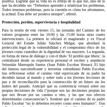
positiva. Esgrime que su vida no es reflejo de lo que fue, sino de lo
que ha decidido ser. “Debemos aprender a relativizar los problemas.
Todos tenemos problemas, pero la cuestión es cómo los afrontamos,
la actitud. Ésta debe ser positiva siempre”, afirmó.
Protección, perdón, supervivencia y hospitalidad
Para la sesión de este viernes 15, las jornadas del Camino de los
valores programa entre las 10:00 y las 15:00 horas otras cuatro
intervenciones. La primera la oficiará el magistrado y ex Fiscal
General del Estado Julián Sánchez Melgar, que abordará la
protección legal de la vulnerabilidad y el compromiso ético de los
jóvenes como custodios de la dignidad de sus mayores. La segunda,
en forma de mesa de diálogo y con el título ‘El perdón que libera’, la
centralizará desde su experiencia personal el escritor y arquitecto
Sebastián Marroquín Santos (Juan Pablo Escobar Henao). El hijo
del famoso narcotraficante y terrorista colombiano Pablo Escobar,
tras reflexionar sobre el camino vital equivocado de su padre ha
decidido lanzar al mundo y sobre todo a los jóvenes lecciones de
paz y de reconciliación para la construcción de un futuro sin los
lastres del pasado. Anticipó que su conferencia versará sobre sus
propias decisiones de vida (“porque son las decisiones propias las
que nos llevan por un camino u otro, y las que nos ofrecen
determinadas consecuencias”). Sostiene que el camino de su padre
Pablo Escobar “no lo debemos recorrer como seres humanos”. Tras