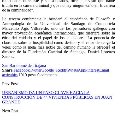
reflexionar sobre éste y sus asociados, dice, “he visto que nadie
triunfó en la carrera criminal y que no hay ningún éxito en la carrera
de la criminalidad”.
La tercera conferencia la brindará el catedrático de Filosofía y
Antropología de la Universidad de Santiago de Compostela
Marcelino Agís Villaverde, uno de los pensadores gallegos con
mayor proyección académica internacional, que disertará sobre la
ética del cuidado y el papel de los cuidadores. La ponencia de
clausura, sobre la hospitalidad como destino y el valor de acoge la
vejez como la meta más noble del camino humano la ofrecerá el
director de la Fundación Catedral de Santiago, Daniel Lorenzo
Santos.
San Bartolomé de Tirajana
Share
Facebook
Twitter
Google+
ReddIt
WhatsApp
Pinterest
Email
activahits
1019 posts
0 comments
Prev Post
URBANISMO DA UN PASO CLAVE HACIA LA
CONSTRUCCIÓN DE 44 VIVIENDAS PÚBLICAS EN JUAN
GRANDE
Next Post