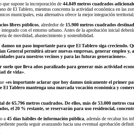
lo que supone la incorporación de
44.849 metros cuadrados adicional
 urbano de El Tablero, mientras concentra la actividad económica en las 
os municipales, esta alternativa ofrece la mejor integración territorial,
ios libres públicos
, alrededor de
15.900 metros cuadrados destinado
integrado con el entorno urbano. Antes de la aprobación inicial deberá
eria de movilidad, abastecimiento y sostenibilidad.
 damos un paso importante para que El Tablero siga creciendo. Q
lan General permitirá atraer nuevas empresas, generar empleo y, a
unidades para nuestros vecinos y para las futuras generaciones»
.
ar suelo que lleva años paralizado para generar más actividad econ
dad de vida»
.
que
«es importante aclarar que hoy damos únicamente el primer pas
 de El Tablero mantenga una marcada vocación económica y comercia
otal de 65.796 metros cuadrados. De ellos, más de 53.000 metros c
ados, el 20 % restante, se reservarán para uso residencial, concen
do a
45 días hábiles de información pública
, además de recabar los in
xpediente pueda seguir avanzando hacia una eventual aprobación definit