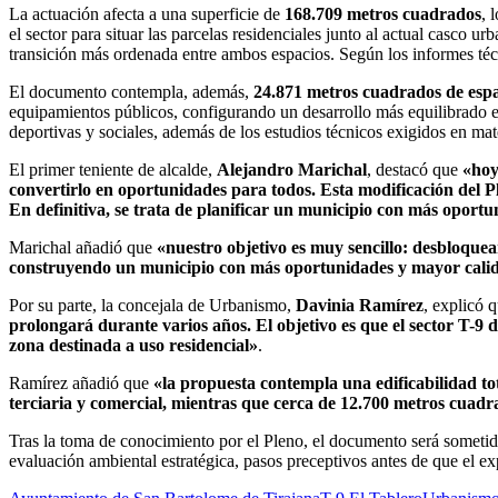
La actuación afecta a una superficie de
168.709 metros cuadrados
, 
el sector para situar las parcelas residenciales junto al actual casco
transición más ordenada entre ambos espacios. Según los informes técnic
El documento contempla, además,
24.871 metros cuadrados de espac
equipamientos públicos, configurando un desarrollo más equilibrado e 
deportivas y sociales, además de los estudios técnicos exigidos en mat
El primer teniente de alcalde,
Alejandro Marichal
, destacó que
«hoy
convertirlo en oportunidades para todos. Esta modificación del P
En definitiva, se trata de planificar un municipio con más oport
Marichal añadió que
«nuestro objetivo es muy sencillo: desbloque
construyendo un municipio con más oportunidades y mayor cali
Por su parte, la concejala de Urbanismo,
Davinia Ramírez
, explicó 
prolongará durante varios años. El objetivo es que el sector T-9
zona destinada a uso residencial»
.
Ramírez añadió que
«la propuesta contempla una edificabilidad t
terciaria y comercial, mientras que cerca de 12.700 metros cuadr
Tras la toma de conocimiento por el Pleno, el documento será someti
evaluación ambiental estratégica, pasos preceptivos antes de que el e