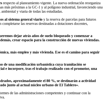
es
respecto al planeamiento vigente. La nueva ordenación reorganiza
zonas más próximas a la GC-1 y al polígono industrial, favoreciendo una
 ambiental y viaria de todas las estudiadas.
s al sistema general viario
y la reserva de parcelas para futuros
n completarse las reservas destinadas a dotaciones docentes,
ueremos dejar atrás años de suelo bloqueado y comenzar a
demás, crear espacio para la construcción de nuevas viviendas.
ómica, más empleo y más vivienda. Ese es el camino para seguir
o de una modificación urbanística cuya tramitación se
l e incorpore, tras el trabajo realizado con el promotor, una
uadrados, aproximadamente el 80 %, se destinarán a actividad
trado junto al actual núcleo urbano de El Tablero»
.
formes de las administraciones competentes y continuar con la
iva.