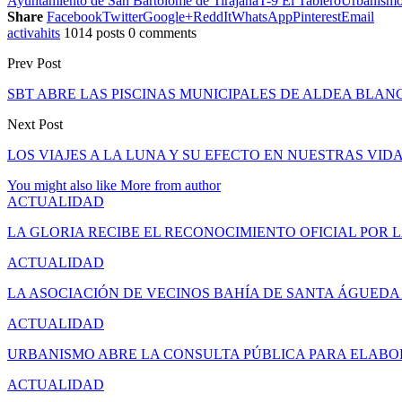
Ayuntamiento de San Bartolome de Tirajana
T-9 El Tablero
Urbanism
Share
Facebook
Twitter
Google+
ReddIt
WhatsApp
Pinterest
Email
activahits
1014 posts
0 comments
Prev Post
SBT ABRE LAS PISCINAS MUNICIPALES DE ALDEA BLAN
Next Post
LOS VIAJES A LA LUNA Y SU EFECTO EN NUESTRAS VID
You might also like
More from author
ACTUALIDAD
LA GLORIA RECIBE EL RECONOCIMIENTO OFICIAL POR 
ACTUALIDAD
LA ASOCIACIÓN DE VECINOS BAHÍA DE SANTA ÁGUED
ACTUALIDAD
URBANISMO ABRE LA CONSULTA PÚBLICA PARA ELAB
ACTUALIDAD