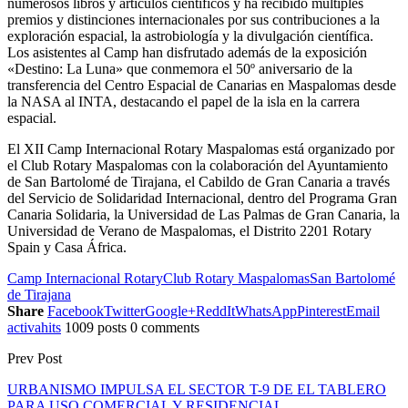
numerosos libros y artículos científicos y ha recibido múltiples
premios y distinciones internacionales por sus contribuciones a la
exploración espacial, la astrobiología y la divulgación científica.
Los asistentes al Camp han disfrutado además de la exposición
«Destino: La Luna» que conmemora el 50º aniversario de la
transferencia del Centro Espacial de Canarias en Maspalomas desde
la NASA al INTA, destacando el papel de la isla en la carrera
espacial.
El XII Camp Internacional Rotary Maspalomas está organizado por
el Club Rotary Maspalomas con la colaboración del Ayuntamiento
de San Bartolomé de Tirajana, el Cabildo de Gran Canaria a través
del Servicio de Solidaridad Internacional, dentro del Programa Gran
Canaria Solidaria, la Universidad de Las Palmas de Gran Canaria, la
Universidad de Verano de Maspalomas, el Distrito 2201 Rotary
Spain y Casa África.
Camp Internacional Rotary
Club Rotary Maspalomas
San Bartolomé
de Tirajana
Share
Facebook
Twitter
Google+
ReddIt
WhatsApp
Pinterest
Email
activahits
1009 posts
0 comments
Prev Post
URBANISMO IMPULSA EL SECTOR T-9 DE EL TABLERO
PARA USO COMERCIAL Y RESIDENCIAL