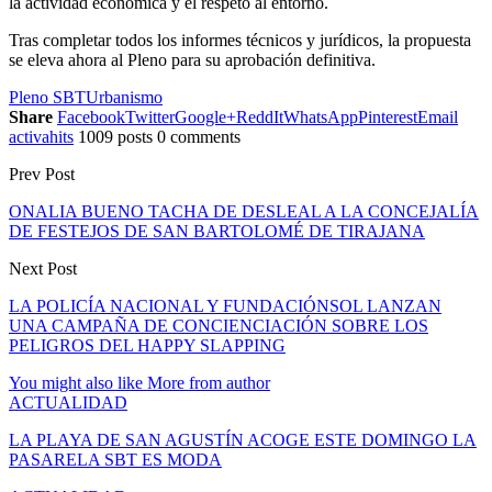
la actividad económica y el respeto al entorno.
Tras completar todos los informes técnicos y jurídicos, la propuesta
se eleva ahora al Pleno para su aprobación definitiva.
Pleno SBT
Urbanismo
Share
Facebook
Twitter
Google+
ReddIt
WhatsApp
Pinterest
Email
activahits
1009 posts
0 comments
Prev Post
ONALIA BUENO TACHA DE DESLEAL A LA CONCEJALÍA
DE FESTEJOS DE SAN BARTOLOMÉ DE TIRAJANA
Next Post
LA POLICÍA NACIONAL Y FUNDACIÓNSOL LANZAN
UNA CAMPAÑA DE CONCIENCIACIÓN SOBRE LOS
PELIGROS DEL HAPPY SLAPPING
You might also like
More from author
ACTUALIDAD
LA PLAYA DE SAN AGUSTÍN ACOGE ESTE DOMINGO LA
PASARELA SBT ES MODA