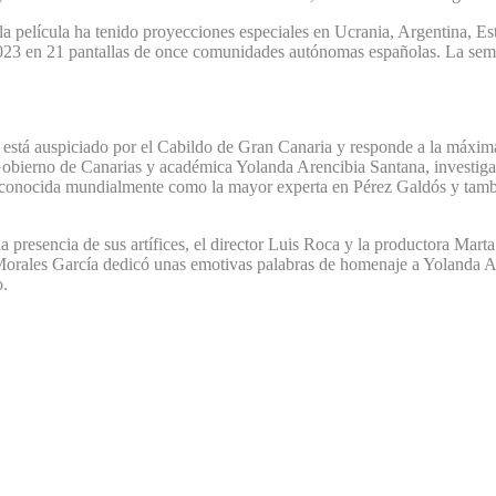
la película ha tenido proyecciones especiales en Ucrania, Argentina, E
023 en 21 pantallas de once comunidades autónomas españolas. La sema
 está auspiciado por el Cabildo de Gran Canaria y responde a la máxim
Gobierno de Canarias y académica Yolanda Arencibia Santana, investiga
conocida mundialmente como la mayor experta en Pérez Galdós y tambié
resencia de sus artífices, el director Luis Roca y la productora Marta
Morales García dedicó unas emotivas palabras de homenaje a Yolanda Ar
o.