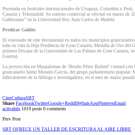
Premiada en festivales internacionales de Uruguay, Colombia y Perú, 
Canaria y Telemadrid. Su estreno comercial se efectuó en marzo de 2
Galdosiano” en la Universidad Rey Juan Carlos de Madrid.
Predicar Galdós
El visionado de este documental en todos los municipios grancanarios
toda su vida la Hija Predilecta de Gran Canaria, Medalla de Oro del 
primera Decana de la Universidad de Las Palmas de Gran Canaria, re
Guerra).
La proyección en Maspalomas de ‘Benito Pérez Buñuel’ contará con la p
grancanario Jaime Morales García, del grupo parlamentario popular. 
fallecimiento de la filóloga e investigadora, en el mes de marzo pasad
Cine
Cultura
SBT
Share
Facebook
Twitter
Google+
ReddIt
WhatsApp
Pinterest
Email
activahits
1019 posts
0 comments
Prev Post
SBT OFRECE UN TALLER DE ESCRITURA AL AIRE LIBRE