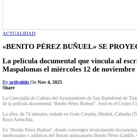
ACTUALIDAD
«BENITO PÉREZ BUÑUEL» SE PROY
La película documental que vincula al escr
Maspalomas el miércoles 12 de noviembre
By
activahits
On
Nov 4, 2025
Share
La Concejalía de Cultura del Ayuntamiento de San Bartolomé de Tiraj
de la película documental ‘Benito Pérez Buñuel’. Será en el Centro C
La obra, de 74 minutos, rodada en Gran Canaria, Madrid, Calanda (Ter
Roca Arencibia.
En ‘Benito Pérez Buñuel’, donde convergen técnicamente documental c
intelectuales y artísticas del literato grancanario Benito Pérez Galdós