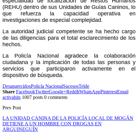
especialidad de localización de Restos Humanos
(REHU) dentro de sus Unidades de Guías Caninos, lo
que refuerza la capacidad operativa en
investigaciones de especial complejidad.
La autoridad judicial competente se ha hecho cargo
de las diligencias para el total esclarecimiento de los
hechos.
La Policía Nacional agradece la colaboración
ciudadana y la implicación de todas las personas y
servicios que participaron activamente en el
dispositivo de búsqueda.
Desaparecidos
Policía Nacional
Sucesos
Telde
Share
Facebook
Twitter
Google+
ReddIt
WhatsApp
Pinterest
Email
activahits
1007 posts
0 comments
Prev Post
LA UNIDAD CANINA DE LA POLICÍA LOCAL DE MOGÁN
DETIENE A UN HOMBRE CON DROGAS EN
ARGUINEGUÍN