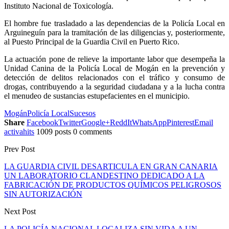
Instituto Nacional de Toxicología.
El hombre fue trasladado a las dependencias de la Policía Local en
Arguineguín para la tramitación de las diligencias y, posteriormente,
al Puesto Principal de la Guardia Civil en Puerto Rico.
La actuación pone de relieve la importante labor que desempeña la
Unidad Canina de la Policía Local de Mogán en la prevención y
detección de delitos relacionados con el tráfico y consumo de
drogas, contribuyendo a la seguridad ciudadana y a la lucha contra
el menudeo de sustancias estupefacientes en el municipio.
Mogán
Policía Local
Sucesos
Share
Facebook
Twitter
Google+
ReddIt
WhatsApp
Pinterest
Email
activahits
1009 posts
0 comments
Prev Post
LA GUARDIA CIVIL DESARTICULA EN GRAN CANARIA
UN LABORATORIO CLANDESTINO DEDICADO A LA
FABRICACIÓN DE PRODUCTOS QUÍMICOS PELIGROSOS
SIN AUTORIZACIÓN
Next Post
LA POLICÍA NACIONAL LOCALIZA SIN VIDA A UN