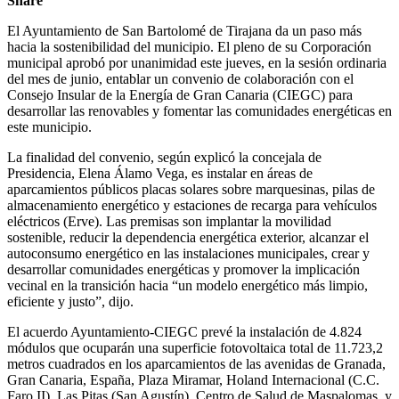
Share
El Ayuntamiento de San Bartolomé de Tirajana da un paso más
hacia la sostenibilidad del municipio. El pleno de su Corporación
municipal aprobó por unanimidad este jueves, en la sesión ordinaria
del mes de junio, entablar un convenio de colaboración con el
Consejo Insular de la Energía de Gran Canaria (CIEGC) para
desarrollar las renovables y fomentar las comunidades energéticas en
este municipio.
La finalidad del convenio, según explicó la concejala de
Presidencia, Elena Álamo Vega, es instalar en áreas de
aparcamientos públicos placas solares sobre marquesinas, pilas de
almacenamiento energético y estaciones de recarga para vehículos
eléctricos (Erve). Las premisas son implantar la movilidad
sostenible, reducir la dependencia energética exterior, alcanzar el
autoconsumo energético en las instalaciones municipales, crear y
desarrollar comunidades energéticas y promover la implicación
vecinal en la transición hacia “un modelo energético más limpio,
eficiente y justo”, dijo.
El acuerdo Ayuntamiento-CIEGC prevé la instalación de 4.824
módulos que ocuparán una superficie fotovoltaica total de 11.723,2
metros cuadrados en los aparcamientos de las avenidas de Granada,
Gran Canaria, España, Plaza Miramar, Holand Internacional (C.C.
Faro II), Las Pitas (San Agustín), Centro de Salud de Maspalomas, y