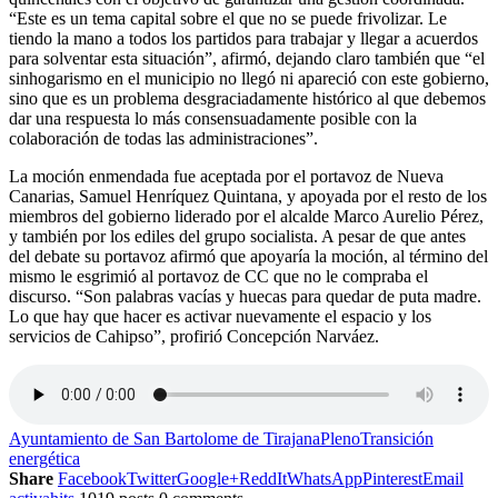
“Este es un tema capital sobre el que no se puede frivolizar. Le
tiendo la mano a todos los partidos para trabajar y llegar a acuerdos
para solventar esta situación”, afirmó, dejando claro también que “el
sinhogarismo en el municipio no llegó ni apareció con este gobierno,
sino que es un problema desgraciadamente histórico al que debemos
dar una respuesta lo más consensuadamente posible con la
colaboración de todas las administraciones”.
La moción enmendada fue aceptada por el portavoz de Nueva
Canarias, Samuel Henríquez Quintana, y apoyada por el resto de los
miembros del gobierno liderado por el alcalde Marco Aurelio Pérez,
y también por los ediles del grupo socialista. A pesar de que antes
del debate su portavoz afirmó que apoyaría la moción, al término del
mismo le esgrimió al portavoz de CC que no le compraba el
discurso. “Son palabras vacías y huecas para quedar de puta madre.
Lo que hay que hacer es activar nuevamente el espacio y los
servicios de Cahipso”, profirió Concepción Narváez.
Ayuntamiento de San Bartolome de Tirajana
Pleno
Transición
energética
Share
Facebook
Twitter
Google+
ReddIt
WhatsApp
Pinterest
Email