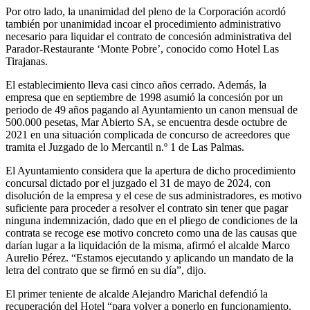
Por otro lado, la unanimidad del pleno de la Corporación acordó
también por unanimidad incoar el procedimiento administrativo
necesario para liquidar el contrato de concesión administrativa del
Parador-Restaurante ‘Monte Pobre’, conocido como Hotel Las
Tirajanas.
El establecimiento lleva casi cinco años cerrado. Además, la
empresa que en septiembre de 1998 asumió la concesión por un
periodo de 49 años pagando al Ayuntamiento un canon mensual de
500.000 pesetas, Mar Abierto SA, se encuentra desde octubre de
2021 en una situación complicada de concurso de acreedores que
tramita el Juzgado de lo Mercantil n.º 1 de Las Palmas.
El Ayuntamiento considera que la apertura de dicho procedimiento
concursal dictado por el juzgado el 31 de mayo de 2024, con
disolución de la empresa y el cese de sus administradores, es motivo
suficiente para proceder a resolver el contrato sin tener que pagar
ninguna indemnización, dado que en el pliego de condiciones de la
contrata se recoge ese motivo concreto como una de las causas que
darían lugar a la liquidación de la misma, afirmó el alcalde Marco
Aurelio Pérez. “Estamos ejecutando y aplicando un mandato de la
letra del contrato que se firmó en su día”, dijo.
El primer teniente de alcalde Alejandro Marichal defendió la
recuperación del Hotel “para volver a ponerlo en funcionamiento,