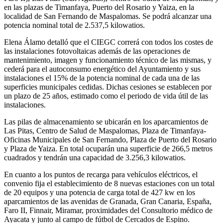
en las plazas de Timanfaya, Puerto del Rosario y Yaiza, en la
localidad de San Fernando de Maspalomas. Se podrá alcanzar una
potencia nominal total de 2.537,5 kilowatios.
Elena Álamo detalló que el CIEGC correrá con todos los costes de
las instalaciones fotovoltaicas además de las operaciones de
mantenimiento, imagen y funcionamiento técnico de las mismas, y
cederá para el autoconsumo energético del Ayuntamiento y sus
instalaciones el 15% de la potencia nominal de cada una de las
superficies municipales cedidas. Dichas cesiones se establecen por
un plazo de 25 años, estimado como el periodo de vida útil de las
instalaciones.
Las pilas de almacenamiento se ubicarán en los aparcamientos de
Las Pitas, Centro de Salud de Maspalomas, Plaza de Timanfaya-
Oficinas Municipales de San Fernando, Plaza de Puerto del Rosario
y Plaza de Yaiza. En total ocuparán una superficie de 266,5 metros
cuadrados y tendrán una capacidad de 3.256,3 kilowatios.
En cuanto a los puntos de recarga para vehículos eléctricos, el
convenio fija el establecimiento de 8 nuevas estaciones con un total
de 20 equipos y una potencia de carga total de 427 kw en los
aparcamientos de las avenidas de Granada, Gran Canaria, España,
Faro II, Finnair, Miramar, proximidades del Consultorio médico de
Ayacata y junto al campo de fútbol de Cercados de Espino.